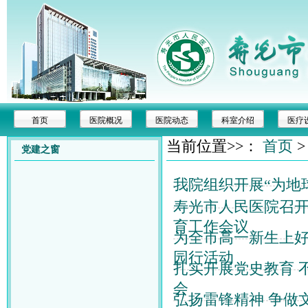
首页
医院概况
医院动态
科室介绍
医疗
当前位置>>：
首页
党建之窗
我院组织开展“为地
寿光市人民医院召
育工作会议
为全市高一新生上
园行活动
扎实开展党史教育 
会
弘扬雷锋精神 争做